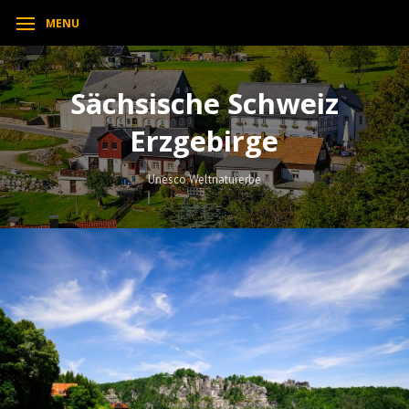
MENU
Sächsische Schweiz
Erzgebirge
Unesco Weltnaturerbe