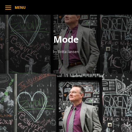
MENU
Mode
by Britta Jansen